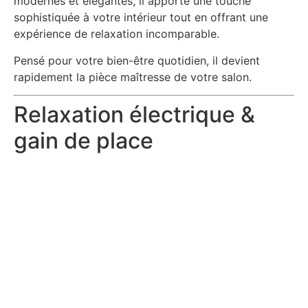
modernes et élégantes, il apporte une touche
sophistiquée à votre intérieur tout en offrant une
expérience de relaxation incomparable.
Pensé pour votre bien-être quotidien, il devient
rapidement la pièce maîtresse de votre salon.
Relaxation électrique &
gain de place
Équipé d’un
mécanisme relax motorisé (1 moteur)
,
le canapé Beta permet une ouverture et une
fermeture fluides, pour ajuster votre position en toute
simplicité.
✔ Système
Mur 0
: s’installe près du mur sans
nécessiter de recul supplémentaire
✔ Position allongée confortable en un seul geste
✔ Idéal pour les petits comme les grands espaces