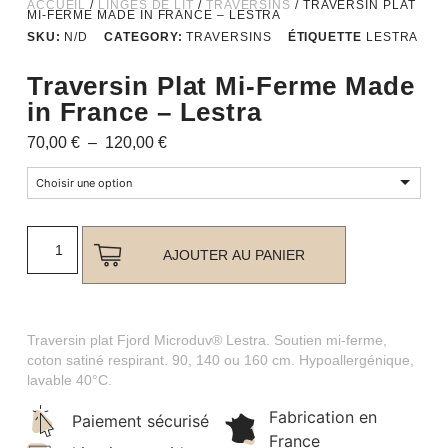
ACCUEIL
/
LINGES DE LIT
/
TRAVERSINS
/ TRAVERSIN PLAT
MI-FERME MADE IN FRANCE – LESTRA
SKU:
N/D
CATEGORY:
TRAVERSINS
ÉTIQUETTE
LESTRA
Traversin Plat Mi-Ferme Made
in France – Lestra
70,00
€
–
120,00
€
Choisir une option
AJOUTER AU PANIER
Traversin plat Fjord Microduv® Lestra. Soutien mi-ferme,
coton satiné respirant. 90, 140 ou 160 cm. Hypoallergénique,
lavable 40°C.
Fabrication en
Paiement sécurisé
France