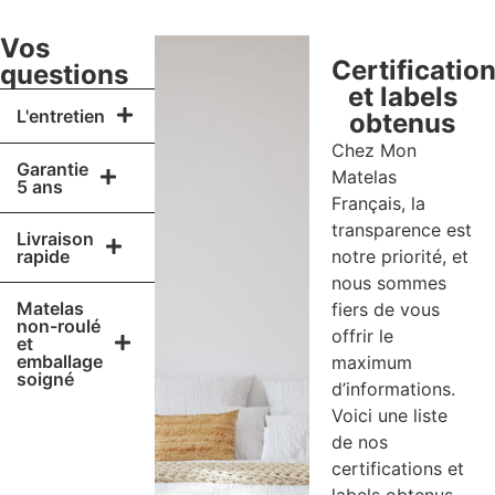
Vos
Certificatio
questions
et labels
L'entretien
obtenus
Chez Mon
Garantie
Matelas
5 ans
Français, la
transparence est
Livraison
rapide
notre priorité, et
nous sommes
Matelas
fiers de vous
non-roulé
offrir le
et
emballage
maximum
soigné
d’informations.
Voici une liste
de nos
certifications et
labels obtenus